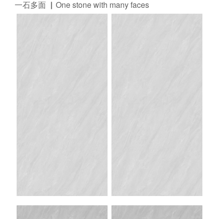
一石多面 ▏One stone with many faces