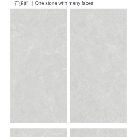
一石多面 ▏One stone with many faces