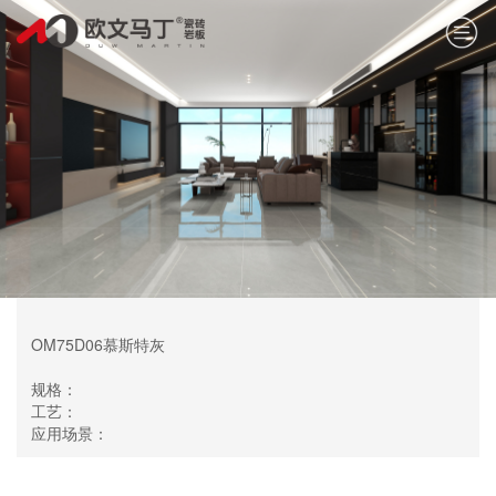
OM75D06慕斯特灰
规格：
工艺：
应用场景：